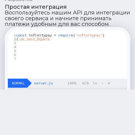
Простая интеграция
Воспользуйтесь нашим API для интеграции
своего сервиса и начните принимать
платежи удобным для вас способом.
1
const
infinitypay =
require
(
'infinitypay'
)
2
(
'zk_test_BQokikJOvBi2
3
4
5
6
7
NORMAL
server.js
100% 6/6 ln : 4
$