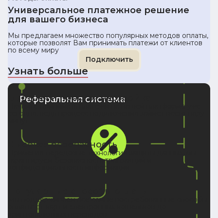
Универсальное платежное решение
для вашего бизнеса
Мы предлагаем множество популярных методов оплаты,
которые позволят Вам принимать платежи от клиентов
по всему миру
Подключить
Узнать больше
Быстрая и простая настройка
Реферальная система
Начните принимать платежи на нашей платформе уже
сегодня, ведь процесс подключения займет всего пару
минут
Высокая безопасность
Применяя передовые технологии защиты данных, мы
гарантируем безопасность транзакций и
конфиденциальность информации
Популярные способы оплаты
Мы поддерживаем все самые востребованные способы
оплаты: от карт и электронных кошельков до
криптовалютных переводов